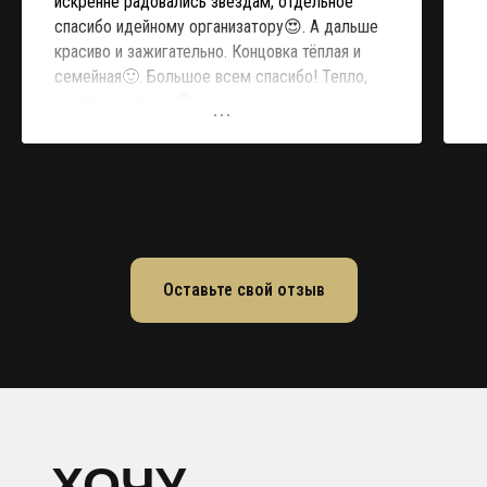
искренне радовались звёздам, отдельное
спасибо идейному организатору😍. А дальше
красиво и зажигательно. Концовка тёплая и
семейная🙂. Большое всем спасибо! Тепло,
светло и хорошо😊
Оставьте свой отзыв
ХОЧУ