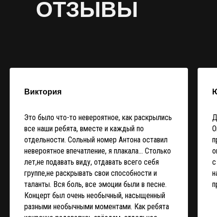
ОТЗЫВЫ
Виктория
Это было что-то невероятное, как раскрылись
Д
все наши ребята, вместе и каждый по
О
отдельности. Сольный номер Антона оставил
п
невероятное впечатление, я плакала... Столько
о
лет,не подавать виду, отдавать всего себя
с
группе,не раскрывать свои способности и
н
таланты. Вся боль, все эмоции были в песне.
п
Концерт был очень необычный, насыщенный
разными необычными моментами. Как ребята