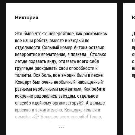
Виктория
Это было что-то невероятное, как раскрылись
Д
все наши ребята, вместе и каждый по
О
отдельности. Сольный номер Антона оставил
п
невероятное впечатление, я плакала... Столько
о
лет,не подавать виду, отдавать всего себя
с
группе,не раскрывать свои способности и
н
таланты. Вся боль, все эмоции были в песне.
п
Концерт был очень необычный, насыщенный
разными необычными моментами. Как ребята
искренне радовались звёздам, отдельное
спасибо идейному организатору😍. А дальше
красиво и зажигательно. Концовка тёплая и
семейная🙂. Большое всем спасибо! Тепло,
светло и хорошо😊