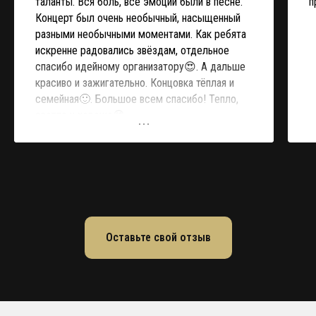
таланты. Вся боль, все эмоции были в песне.
п
Концерт был очень необычный, насыщенный
разными необычными моментами. Как ребята
искренне радовались звёздам, отдельное
спасибо идейному организатору😍. А дальше
красиво и зажигательно. Концовка тёплая и
семейная🙂. Большое всем спасибо! Тепло,
светло и хорошо😊
Оставьте свой отзыв