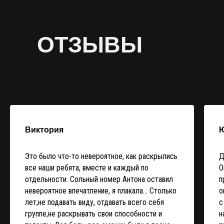
ОТЗЫВЫ
Виктория
Это было что-то невероятное, как раскрылись
Д
все наши ребята, вместе и каждый по
О
отдельности. Сольный номер Антона оставил
п
невероятное впечатление, я плакала... Столько
о
лет,не подавать виду, отдавать всего себя
с
группе,не раскрывать свои способности и
н