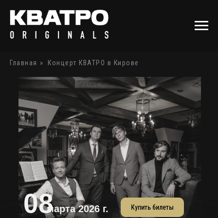
Главная
»
Концерт КВАТРО в Кирове
08
Купить билеты
марта 2026 г.